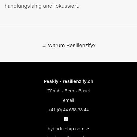
handlungsfähig und fokussiert.
→ Warum Resilienzify?
Peakly
- resilienzify.ch
Zürich - Bern - Basel
email
+41 (0) 44 558 33 44
hybridership.com
↗