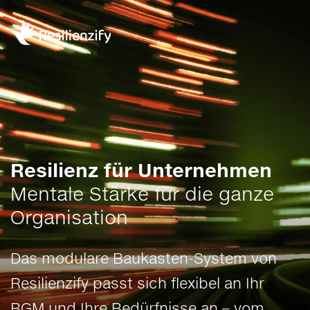
Resilienz für Unternehmen
Mentale Stärke für die ganze
Organisation
Das modulare Baukasten-System von
Resilienzify passt sich flexibel an Ihr
BGM
und Ihre Bedürfnisse an – vom