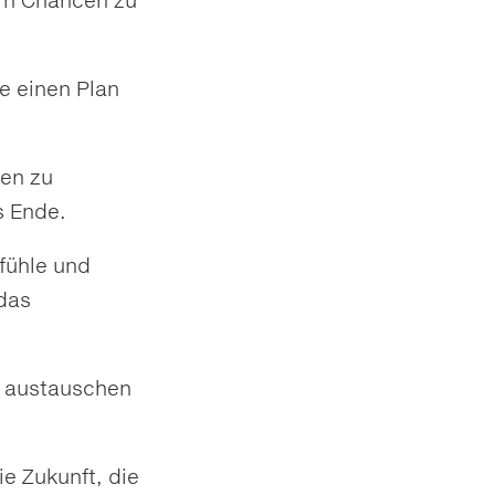
ern Chancen zu
le einen Plan
gen zu
s Ende.
fühle und
 das
h austauschen
ie Zukunft, die