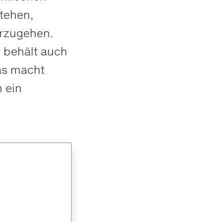
stehen,
orzugehen.
 behält auch
as macht
 ein