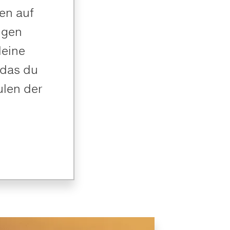
ten auf
ngen
deine
 das du
ulen der