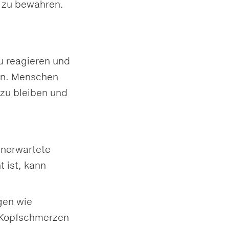
f zu bewahren.
zu reagieren und
en. Menschen
 zu bleiben und
unerwartete
t ist, kann
gen wie
e Kopfschmerzen