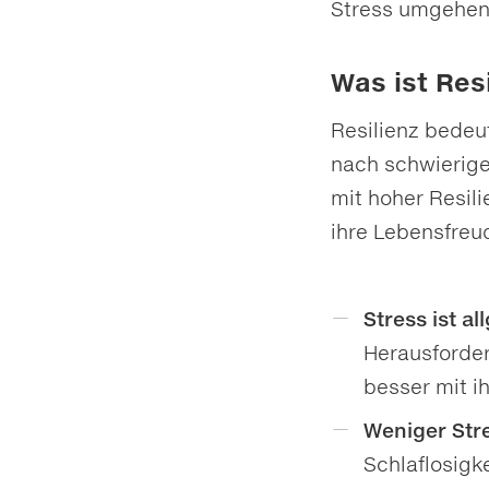
Stress umgehen 
Was ist Res
Resilienz bedeut
nach schwierig
mit hoher Resili
ihre Lebensfreu
Stress ist a
Herausforderu
besser mit 
Weniger St
Schlaflosigk