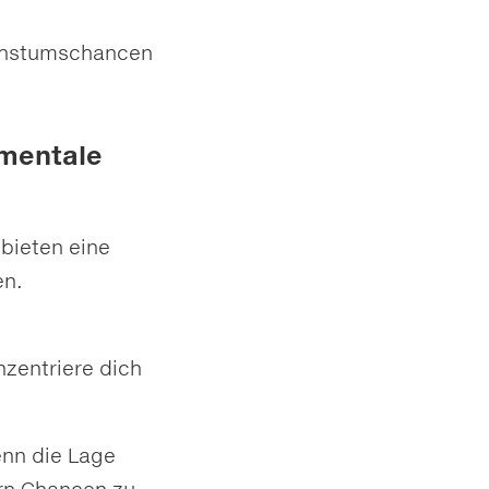
achstumschancen
 mentale
 bieten eine
en.
nzentriere dich
enn die Lage